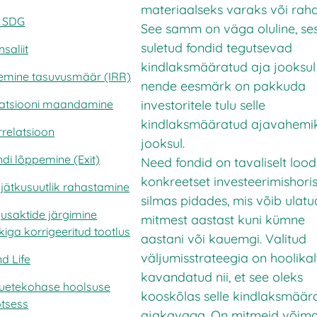
materiaalseks varaks või raha
 SDG
See samm on väga oluline, se
suletud fondid tegutsevad
saliit
kindlaksmääratud aja jooksul
semine tasuvusmäär (IRR)
nende eesmärk on pakkuda
investoritele tulu selle
latsiooni maandamine
kindlaksmääratud ajavahemi
relatsioon
jooksul.
di lõppemine (Exit)
Need fondid on tavaliselt loo
konkreetset investeerimishori
 jätkusuutlik rahastamine
silmas pidades, mis võib ulat
usaktide järgimine
mitmest aastast kuni kümne
kiga korrigeeritud tootlus
aastani või kauemgi. Valitud
väljumisstrateegia on hoolikal
d Life
kavandatud nii, et see oleks
uetekohase hoolsuse
kooskõlas selle kindlaksmäär
tsess
ajakavaga. On mitmeid võimal