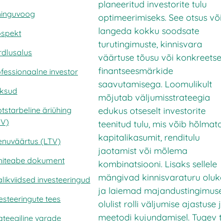
planeeritud investorite tulu
hinguvoog
optimeerimiseks. See otsus võ
langeda kokku soodsate
ospekt
turutingimuste, kinnisvara
rdlusalus
väärtuse tõusu või konkreetse
finantseesmärkide
fessionaalne investor
saavutamisega. Loomulikult
ksud
mõjutab väljumisstrateegia
edukus otseselt investorite
otstarbeline äriühing
PV)
teenitud tulu, mis võib hõlmat
kapitalikasumit, renditulu
enuväärtus (LTV)
jaotamist või mõlema
hiteabe dokument
kombinatsiooni. Lisaks sellele
mängivad kinnisvaraturu olu
likviidsed investeeringud
ja laiemad majandustingimus
esteeringute tees
olulist rolli väljumise ajastuse 
meetodi kujundamisel. Tugev 
ateegiline varade