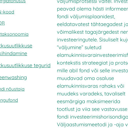
väljumisprotsessi vältel. Inves
ergiatõhusus
peavad olema hästi informeer
IN-kood
fondi väljumisplaanidest,
DR
eeldatavatest tähtaegadest j
võimalikest tagajärgedest ne
i taksonoomia
investeeringutele. Sisuliselt ku
tkusuutlikkuse
“väljumine” suletud
skihindamine
elamukinnisvarainvesteerimis
kontekstis strateegiat ja protse
tkusuutlikkuse tegurid
mille abil fond või selle invest
eenwashing
muudavad oma osaluse
elamukinnisvaras rahaks või
di nõustaja
muudeks varadeks, tavaliselt
engufond
eesmärgiga maksimeerida
tootlust ja viia see vastavusse
fondi investeerimishorisondiga
Väljaastumismeetodi ja -aja v