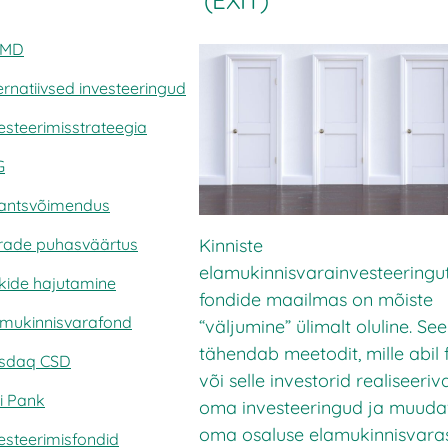
(EXIT)
FMD
ernatiivsed investeeringud
esteerimisstrateegia
G
nantsvõimendus
Kinniste
rade puhasväärtus
elamukinnisvarainvesteeringu
kide hajutamine
fondide maailmas on mõiste
amukinnisvarafond
“väljumine” ülimalt oluline. See
tähendab meetodit, mille abil 
sdaq CSD
või selle investorid realiseeriv
i Pank
oma investeeringud ja muud
oma osaluse elamukinnisvara
esteerimisfondid