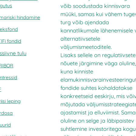
võib soodustada kinnisvara
gutus
müüki, samas kui vähem tuge
imariski hindamine
turg võib ajendada
deksfond
kannatlikumale lähenemisele 
alternatiivsetele
IFi fondid
väljumismeetoditele.
siivne tulu
Lisaks sellele on regulatiivsete
nõuete järgimine väga oluline,
RIBOR
kuna kinniste
tintressid
elamukinnisvarainvesteeringu
fondide suhtes kohaldatakse
F
konkreetseid eeskirju, mis või
iisi leping
mõjutada väljumisstrateegiat
ajastamist ja elluviimist. Sama
rdosa
oluline on selge ja läbipaistev
uurid
suhtlemine investoritega kogu