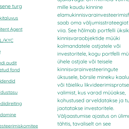
isene turg
mille kaudu kinnine
elamukinnisvarainvesteerimis
kitaluvus
saab oma väljumisstrateegiat 
tent Agent
viia. See hõlmab portfelli üksi
kinnisvaraobjektide müüki
L/KYC
kolmandatele ostjatele või
O
investoritele, kogu portfelli mü
ühele ostjale või teisele
di audit
kinnisvarainvesteeringute
etud fond
üksusele, börsile mineku kaal
idendid
või täieliku likvideerimisprotse
valimist, kus varad müüakse,
ldustasu
kohustused arveldatakse ja tu
diidireiting
jaotatakse investoritele.
ndamine
Väljaastumise ajastus on ülim
tähtis, tavaliselt on see
esteerimiskomitee