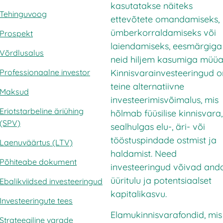
kasutatakse näiteks
Tehinguvoog
ettevõtete omandamiseks,
ümberkorraldamiseks või
Prospekt
laiendamiseks, eesmärgiga
Võrdlusalus
neid hiljem kasumiga müüa
Kinnisvarainvesteeringud o
Professionaalne investor
teine alternatiivne
Maksud
investeerimisvõimalus, mis
Eriotstarbeline äriühing
hõlmab füüsilise kinnisvara,
(SPV)
sealhulgas elu-, äri- või
tööstuspindade ostmist ja
Laenuväärtus (LTV)
haldamist. Need
Põhiteabe dokument
investeeringud võivad and
üüritulu ja potentsiaalset
Ebalikviidsed investeeringud
kapitalikasvu.
Investeeringute tees
Elamukinnisvarafondid, mis
Strateegiline varade