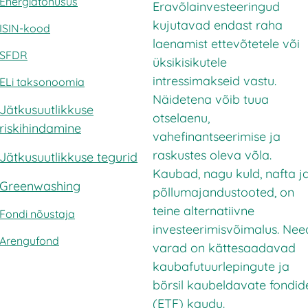
Energiatõhusus
Eravõlainvesteeringud
kujutavad endast raha
ISIN-kood
laenamist ettevõtetele või
SFDR
üksikisikutele
intressimakseid vastu.
ELi taksonoomia
Näidetena võib tuua
Jätkusuutlikkuse
otselaenu,
riskihindamine
vahefinantseerimise ja
raskustes oleva võla.
Jätkusuutlikkuse tegurid
Kaubad, nagu kuld, nafta j
Greenwashing
põllumajandustooted, on
teine alternatiivne
Fondi nõustaja
investeerimisvõimalus. Nee
Arengufond
varad on kättesaadavad
kaubafutuurlepingute ja
börsil kaubeldavate fondid
(ETF) kaudu.