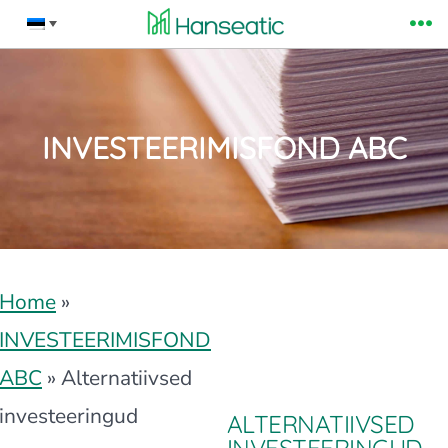
Skip
Me
to
content
INVESTEERIMISFOND ABC
Home
»
INVESTEERIMISFOND
ABC
»
Alternatiivsed
investeeringud
ALTERNATIIVSED