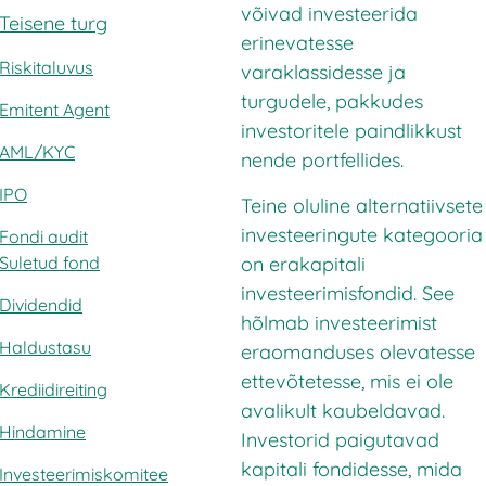
võivad investeerida
Teisene turg
erinevatesse
Riskitaluvus
varaklassidesse ja
turgudele, pakkudes
Emitent Agent
investoritele paindlikkust
AML/KYC
nende portfellides.
IPO
Teine oluline alternatiivsete
investeeringute kategooria
Fondi audit
on erakapitali
Suletud fond
investeerimisfondid. See
Dividendid
hõlmab investeerimist
Haldustasu
eraomanduses olevatesse
ettevõtetesse, mis ei ole
Krediidireiting
avalikult kaubeldavad.
Hindamine
Investorid paigutavad
kapitali fondidesse, mida
Investeerimiskomitee