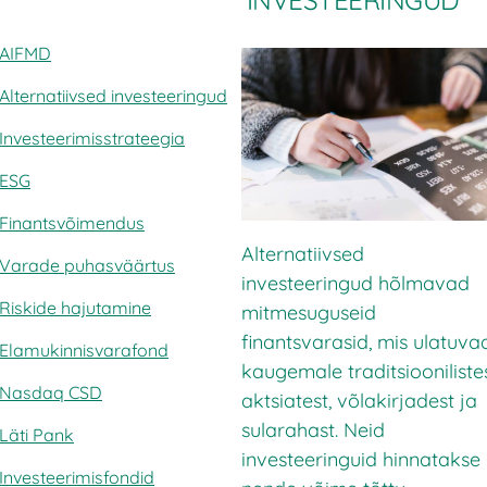
INVESTEERINGUD
AIFMD
Alternatiivsed investeeringud
Investeerimisstrateegia
ESG
Finantsvõimendus
Alternatiivsed
Varade puhasväärtus
investeeringud hõlmavad
Riskide hajutamine
mitmesuguseid
finantsvarasid, mis ulatuva
Elamukinnisvarafond
kaugemale traditsiooniliste
Nasdaq CSD
aktsiatest, võlakirjadest ja
sularahast. Neid
Läti Pank
investeeringuid hinnatakse
Investeerimisfondid