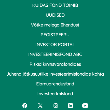
KUIDAS FOND TOIMIB
UUDISED
Võtke meiega ühendust
REGISTREERU
INVESTOR PORTAL
INVESTEERIMISFOND ABC
Riskid kinnisvarafondides
Juhend jätkusuutlike investeerimisfondide kohta
Elamuarendusfond
Investeerimisfond
Open
Open
Open
Open
Open