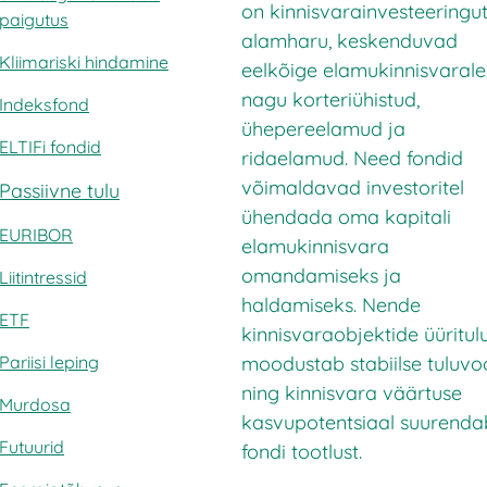
on kinnisvarainvesteeringu
paigutus
alamharu, keskenduvad
Kliimariski hindamine
eelkõige elamukinnisvarale
nagu korteriühistud,
Indeksfond
ühepereelamud ja
ELTIFi fondid
ridaelamud. Need fondid
võimaldavad investoritel
Passiivne tulu
ühendada oma kapitali
EURIBOR
elamukinnisvara
omandamiseks ja
Liitintressid
haldamiseks. Nende
ETF
kinnisvaraobjektide üüritul
moodustab stabiilse tuluvo
Pariisi leping
ning kinnisvara väärtuse
Murdosa
kasvupotentsiaal suurenda
Futuurid
fondi tootlust.