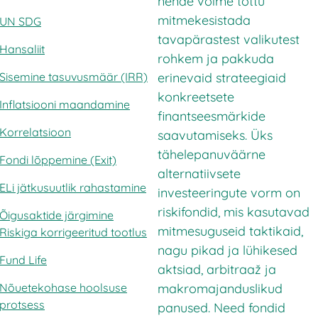
nende võime tõttu
mitmekesistada
UN SDG
tavapärastest valikutest
Hansaliit
rohkem ja pakkuda
erinevaid strateegiaid
Sisemine tasuvusmäär (IRR)
konkreetsete
Inflatsiooni maandamine
finantseesmärkide
Korrelatsioon
saavutamiseks. Üks
tähelepanuväärne
Fondi lõppemine (Exit)
alternatiivsete
ELi jätkusuutlik rahastamine
investeeringute vorm on
riskifondid, mis kasutavad
Õigusaktide järgimine
mitmesuguseid taktikaid,
Riskiga korrigeeritud tootlus
nagu pikad ja lühikesed
Fund Life
aktsiad, arbitraaž ja
makromajanduslikud
Nõuetekohase hoolsuse
protsess
panused. Need fondid