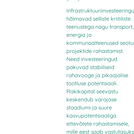
Infrastruktuuriinvesteering
hõlmavad selliste kriitiliste
teenustega nagu transport,
energia ja
kommunaalteenused seotu
projektide rahastamist.
Need investeeringud
pakuvad stabiilseid
rahavooge ja pikaajalise
tootluse potentsiaali.
Riskikapital seevastu
keskendub varajase
staadiumi ja suure
kasvupotentsiaaliga
ettevõtete rahastamisele,
mille eest saab vastutasuks