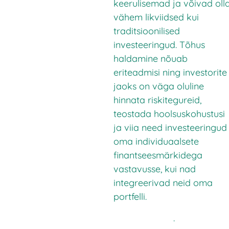
keerulisemad ja võivad oll
vähem likviidsed kui
traditsioonilised
investeeringud. Tõhus
haldamine nõuab
eriteadmisi ning investorite
jaoks on väga oluline
hinnata riskitegureid,
teostada hoolsuskohustusi
ja viia need investeeringud
oma individuaalsete
finantseesmärkidega
vastavusse, kui nad
integreerivad neid oma
portfelli.
.