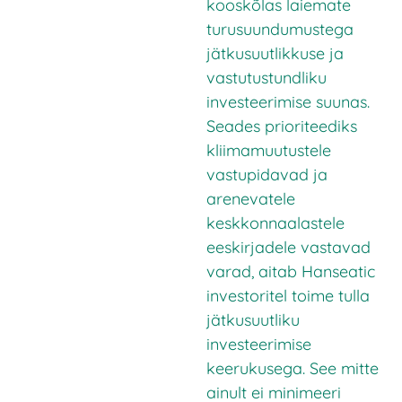
kooskõlas laiemate
turusuundumustega
jätkusuutlikkuse ja
vastutustundliku
investeerimise suunas.
Seades prioriteediks
kliimamuutustele
vastupidavad ja
arenevatele
keskkonnaalastele
eeskirjadele vastavad
varad, aitab Hanseatic
investoritel toime tulla
jätkusuutliku
investeerimise
keerukusega. See mitte
ainult ei minimeeri