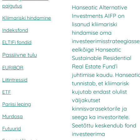
paigutus
Hanseatic Alternative
Investments AIFP on
Kliimariski hindamine
lisanud kliimariski
Indeksfond
hindamise oma
investeerimisstrateegiasse
ELTIFi fondid
eelkõige Hanseatic
Passiivne tulu
Sustainable Residential
Real Estate Fund’i
EURIBOR
juhtimise kaudu. Hanseati
Liitintressid
tunnistab, et kliimarisk
kujutab endast olulist
ETF
väljakutset
Pariisi leping
kinnisvarasektorile ja
Murdosa
seega ka investoritele.
Seetõttu keskendub fond
Futuurid
investeerima