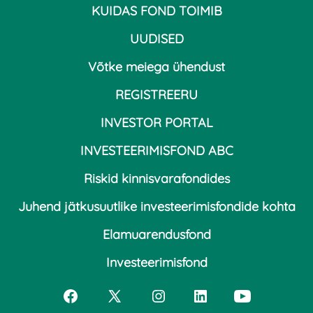
KUIDAS FOND TOIMIB
UUDISED
Võtke meiega ühendust
REGISTREERU
INVESTOR PORTAL
INVESTEERIMISFOND ABC
Riskid kinnisvarafondides
Juhend jätkusuutlike investeerimisfondide kohta
Elamuarendusfond
Investeerimisfond
Open
Open
Open
Open
Open