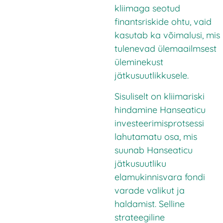
kliimaga seotud
finantsriskide ohtu, vaid
kasutab ka võimalusi, mis
tulenevad ülemaailmsest
üleminekust
jätkusuutlikkusele.
Sisuliselt on kliimariski
hindamine Hanseaticu
investeerimisprotsessi
lahutamatu osa, mis
suunab Hanseaticu
jätkusuutliku
elamukinnisvara fondi
varade valikut ja
haldamist. Selline
strateegiline