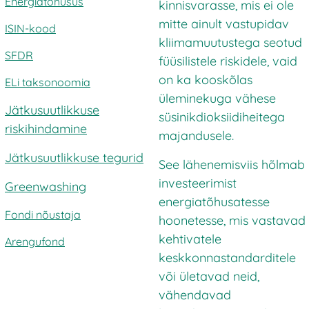
Energiatõhusus
kinnisvarasse, mis ei ole
mitte ainult vastupidav
ISIN-kood
kliimamuutustega seotud
SFDR
füüsilistele riskidele, vaid
on ka kooskõlas
ELi taksonoomia
üleminekuga vähese
Jätkusuutlikkuse
süsinikdioksiidiheitega
riskihindamine
majandusele.
Jätkusuutlikkuse tegurid
See lähenemisviis hõlmab
investeerimist
Greenwashing
energiatõhusatesse
Fondi nõustaja
hoonetesse, mis vastavad
kehtivatele
Arengufond
keskkonnastandarditele
või ületavad neid,
vähendavad