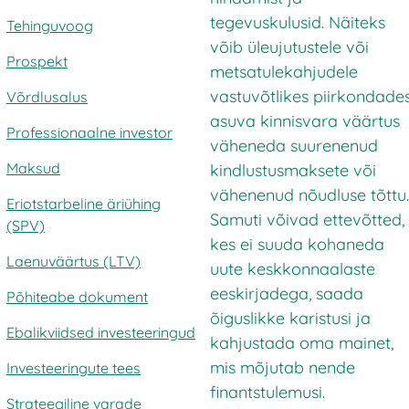
tegevuskulusid. Näiteks
Tehinguvoog
võib üleujutustele või
Prospekt
metsatulekahjudele
vastuvõtlikes piirkondade
Võrdlusalus
asuva kinnisvara väärtus
Professionaalne investor
väheneda suurenenud
Maksud
kindlustusmaksete või
vähenenud nõudluse tõttu.
Eriotstarbeline äriühing
Samuti võivad ettevõtted,
(SPV)
kes ei suuda kohaneda
Laenuväärtus (LTV)
uute keskkonnaalaste
eeskirjadega, saada
Põhiteabe dokument
õiguslikke karistusi ja
Ebalikviidsed investeeringud
kahjustada oma mainet,
mis mõjutab nende
Investeeringute tees
finantstulemusi.
Strateegiline varade