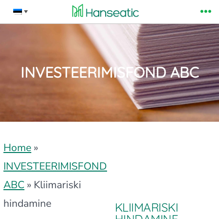
Skip
Me
to
content
INVESTEERIMISFOND ABC
Home
»
INVESTEERIMISFOND
ABC
»
Kliimariski
hindamine
KLIIMARISKI