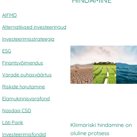
HINDAMINE
AIFMD
Alternatiivsed investeeringud
Investeerimisstrateegia
ESG
Finantsvõimendus
Varade puhasväärtus
Riskide hajutamine
Elamukinnisvarafond
Nasdaq CSD
Läti Pank
Kliimariski hindamine on
oluline protsess
Investeerimisfondid