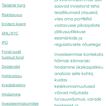
Teisene turg
saavad investorid teha
teadlikumaid otsuseid,
Riskitaluvus
viies oma portfellid
Emitent Agent
vastavusse pikaajaliste
jätkusuutlikkuse
AML/KYC
eesmärkide ja
IPO
regulatiivsete nõuetega.
Fondi audit
Investeerimise kontekstis
Suletud fond
hõlmab kliimariski
Dividendid
hindamine üksikasjalikku
analüüsi selle kohta,
Haldustasu
kuidas
Krediidireiting
keskkonnamuutused
võivad mõjutada
Hindamine
turusuundumusi, varade
Investeerimiskomitee
hindamist ja