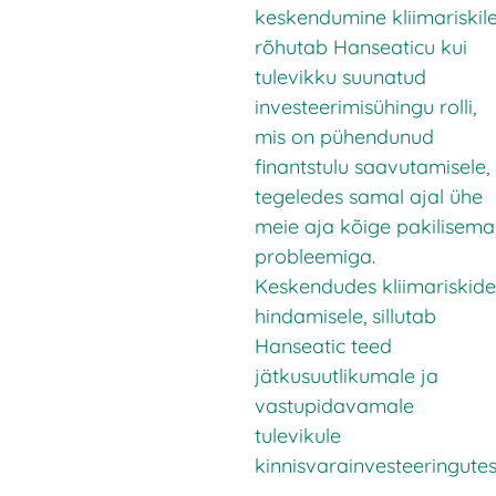
keskendumine kliimariskil
rõhutab Hanseaticu kui
tulevikku suunatud
investeerimisühingu rolli,
mis on pühendunud
finantstulu saavutamisele,
tegeledes samal ajal ühe
meie aja kõige pakilisema
probleemiga.
Keskendudes kliimariskide
hindamisele, sillutab
Hanseatic teed
jätkusuutlikumale ja
vastupidavamale
tulevikule
kinnisvarainvesteeringutes