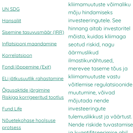
kliimamuutuste võimaliku
UN SDG
mõju hindamiseks
investeeringutele. See
Hansaliit
hinnang aitab investoritel
Sisemine tasuvusmäär (IRR)
mõista, kuidas kliimaga
Inflatsiooni maandamine
seotud riskid, nagu
äärmuslikud
Korrelatsioon
ilmastikunähtused,
Fondi lõppemine (Exit)
merevee taseme tõus ja
kliimamuutuste vastu
ELi jätkusuutlik rahastamine
võitlemise regulatsioonide
Õigusaktide järgimine
muutumine, võivad
Riskiga korrigeeritud tootlus
mõjutada nende
investeeringute
Fund Life
tulemuslikkust ja väärtust.
Nõuetekohase hoolsuse
Nende riskide tuvastamise
protsess
ja kvantifitseerimise abil