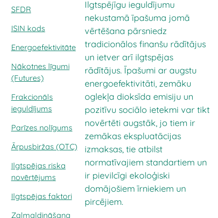
Ilgtspējīgu ieguldījumu
SFDR
nekustamā īpašuma jomā
ISIN kods
vērtēšana pārsniedz
tradicionālos finanšu rādītājus
Energoefektivitāte
un ietver arī ilgtspējas
Nākotnes līgumi
rādītājus. Īpašumi ar augstu
(Futures)
energoefektivitāti, zemāku
oglekļa dioksīda emisiju un
Frakcionāls
ieguldījums
pozitīvu sociālo ietekmi var tikt
novērtēti augstāk, jo tiem ir
Parīzes nolīgums
zemākas ekspluatācijas
Ārpusbiržas (OTC)
izmaksas, tie atbilst
normatīvajiem standartiem un
Ilgtspējas riska
ir pievilcīgi ekoloģiski
novērtējums
domājošiem īrniekiem un
Ilgtspējas faktori
pircējiem.
Zaļmaldināšana