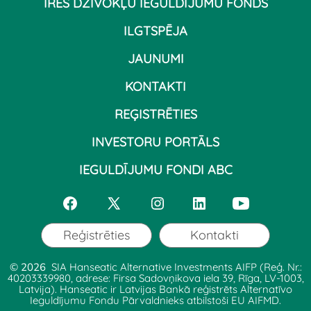
ĪRES DZĪVOKĻU IEGULDĪJUMU FONDS
ILGTSPĒJA
JAUNUMI
KONTAKTI
REĢISTRĒTIES
INVESTORU PORTĀLS
IEGULDĪJUMU FONDI ABC
Open
Open
Open
Open
Open
Facebook
X
Instagram
LinkedIn
YouTube
Reģistrēties
Kontakti
in
in
in
in
in
© 2026
SIA Hanseatic Alternative Investments AIFP (Reģ. Nr.:
a
a
a
a
a
40203339980, adrese: Firsa Sadovņikova iela 39, Rīga, LV-1003,
Latvija). Hanseatic ir Latvijas Bankā reģistrēts Alternatīvo
new
new
new
new
new
Ieguldījumu Fondu Pārvaldnieks atbilstoši EU AIFMD.