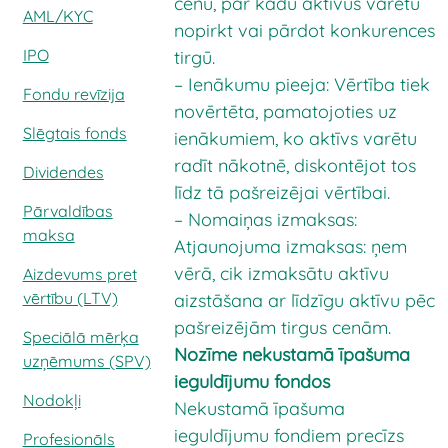
cenu, par kādu aktīvus varētu
AML/KYC
nopirkt vai pārdot konkurences
IPO
tirgū.
– Ienākumu pieeja: Vērtība tiek
Fondu revīzija
novērtēta, pamatojoties uz
Slēgtais fonds
ienākumiem, ko aktīvs varētu
radīt nākotnē, diskontējot tos
Dividendes
līdz tā pašreizējai vērtībai.
Pārvaldības
– Nomaiņas izmaksas:
maksa
Atjaunojuma izmaksas: ņem
vērā, cik izmaksātu aktīvu
Aizdevums pret
vērtību (LTV)
aizstāšana ar līdzīgu aktīvu pēc
pašreizējām tirgus cenām.
Speciālā mērķa
Nozīme nekustamā īpašuma
uzņēmums (SPV)
ieguldījumu fondos
Nodokļi
Nekustamā īpašuma
ieguldījumu fondiem precīzs
Profesionāls