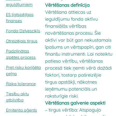
ieguldījumiem
Vērtēšanas definīcija
Vērtēšana attiecas uz
ES Ilgtspējīgas
ieguldījumu fonda aktīvu
finanses
finansiālās vērtības
Fonda Dzīvescikls
novērtēšanas procesu. Šie
aktīvi var būt gan nekustamais
Otreizējais tirgus
īpašums un vērtspapīri, gan citi
Padziļinātas
finanšu instrumenti. Lai noteiktu
izpētes process
patieso vērtību, vērtēšanas
Pret risku koriģēta
procesā tiek ņemti vērā dažādi
peļņa
faktori, tostarp pašreizējie
tirgus apstākļi, nākotnes
Riska tolerance
ieņēmumu potenciāls un
Tiesību aktu
raksturīgie riski.
atbilstība
Vērtēšanas galvenie aspekti
– tirgus vērtība: Atspoguļo
Emitenta aģents