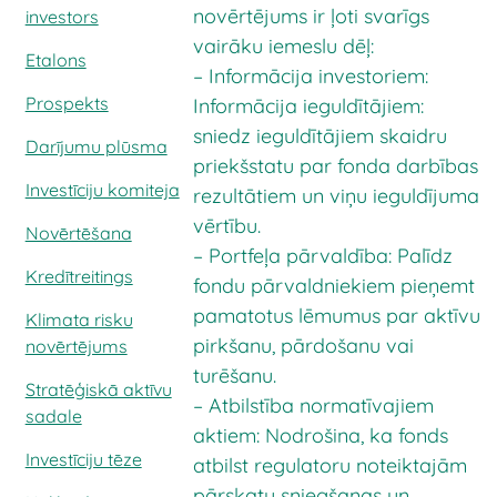
novērtējums ir ļoti svarīgs
investors
vairāku iemeslu dēļ:
Etalons
– Informācija investoriem:
Prospekts
Informācija ieguldītājiem:
sniedz ieguldītājiem skaidru
Darījumu plūsma
priekšstatu par fonda darbības
Investīciju komiteja
rezultātiem un viņu ieguldījuma
vērtību.
Novērtēšana
– Portfeļa pārvaldība: Palīdz
Kredītreitings
fondu pārvaldniekiem pieņemt
pamatotus lēmumus par aktīvu
Klimata risku
pirkšanu, pārdošanu vai
novērtējums
turēšanu.
Stratēģiskā aktīvu
– Atbilstība normatīvajiem
sadale
aktiem: Nodrošina, ka fonds
Investīciju tēze
atbilst regulatoru noteiktajām
pārskatu sniegšanas un