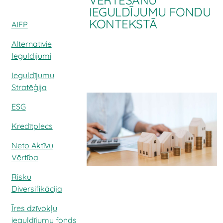
VĒRTĒŠANU
IEGULDĪJUMU FONDU
KONTEKSTĀ
AIFP
Alternatīvie
Ieguldījumi
Ieguldījumu
Stratēģija
ESG
Kredītplecs
Neto Aktīvu
Vērtība
Risku
Diversifikācija
Īres dzīvokļu
ieguldījumu fonds