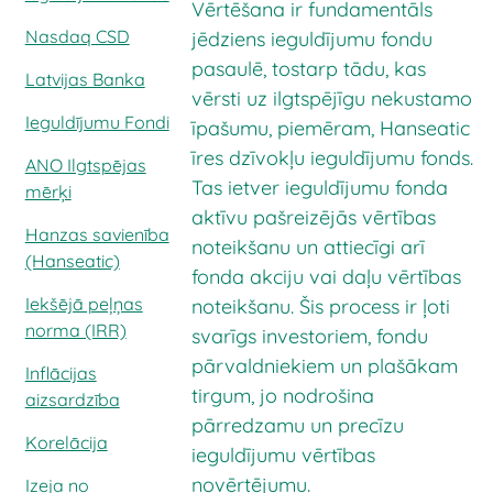
Vērtēšana ir fundamentāls
Nasdaq CSD
jēdziens ieguldījumu fondu
pasaulē, tostarp tādu, kas
Latvijas Banka
vērsti uz ilgtspējīgu nekustamo
Ieguldījumu Fondi
īpašumu, piemēram, Hanseatic
īres dzīvokļu ieguldījumu fonds.
ANO Ilgtspējas
Tas ietver ieguldījumu fonda
mērķi
aktīvu pašreizējās vērtības
Hanzas savienība
noteikšanu un attiecīgi arī
(Hanseatic)
fonda akciju vai daļu vērtības
Iekšējā peļņas
noteikšanu. Šis process ir ļoti
norma (IRR)
svarīgs investoriem, fondu
pārvaldniekiem un plašākam
Inflācijas
tirgum, jo nodrošina
aizsardzība
pārredzamu un precīzu
Korelācija
ieguldījumu vērtības
novērtējumu.
Izeja no