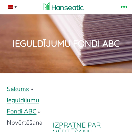
Skip
Me
to
content
IEGULDĪJUMU FONDI ABC
Sākums
»
Ieguldījumu
Fondi ABC
»
Novērtēšana
IZPRATNE PAR