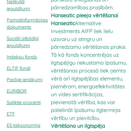
Nelikvīdi
pārredzamības prasībām.
ieguldījumi
Hanseatic pieeja vērtēšanai
Pamatinformācijas
Hanseatic
Alternative
dokuments
Investments AIFP liek lielu
Sociāli atbildīgi
uzsvaru uz stingru un
ieguldījumi
pārredzamu vērtēšanas praksi.
Tā kā fonds koncentrējas uz
Indeksu fonds
ilgtspējīgu nekustamo īpašumu,
ELTIF fondi
vērtēšanas procesā tiek ņemta
vērā arī ilgtspējības elementu,
Pasīvie ienākumi
piemēram, energoefektivitātes
EURIBOR
un vides sertifikācijas,
pievienotā vērtība, kas var
Saliktie procenti
palielināt īpašumu ilgtermiņa
ETF
vērtību un pievilcību.
ES taksonomija
Vērtēšana un ilgtspēja