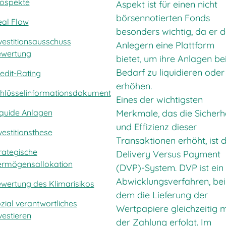
ospekte
Aspekt ist für einen nicht
börsennotierten Fonds
al Flow
besonders wichtig, da er 
vestitionsausschuss
Anlegern eine Plattform
ewertung
bietet, um ihre Anlagen be
Bedarf zu liquidieren oder
edit-Rating
erhöhen.
hlüsselinformationsdokument
Eines der wichtigsten
Merkmale, das die Sicherh
liquide Anlagen
und Effizienz dieser
vestitionsthese
Transaktionen erhöht, ist 
rategische
Delivery Versus Payment
rmögensallokation
(DVP)-System. DVP ist ein
Abwicklungsverfahren, bei
wertung des Klimarisikos
dem die Lieferung der
zial verantwortliches
Wertpapiere gleichzeitig m
vestieren
der Zahlung erfolgt. Im