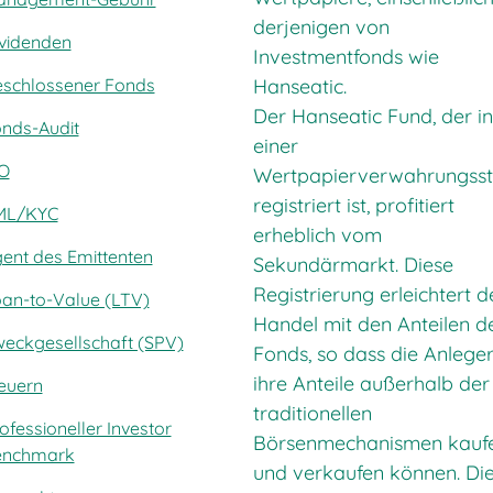
derjenigen von
videnden
Investmentfonds wie
Hanseatic.
schlossener Fonds
Der Hanseatic Fund, der i
nds-Audit
einer
O
Wertpapierverwahrungsst
registriert ist, profitiert
ML/KYC
erheblich vom
ent des Emittenten
Sekundärmarkt. Diese
Registrierung erleichtert 
an-to-Value (LTV)
Handel mit den Anteilen d
eckgesellschaft (SPV)
Fonds, so dass die Anlege
ihre Anteile außerhalb der
euern
traditionellen
ofessioneller Investor
Börsenmechanismen kauf
enchmark
und verkaufen können. Di