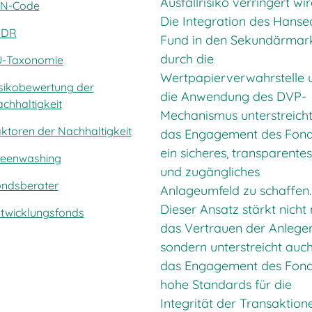
Ausfallrisiko verringert wir
IN-Code
Die Integration des Hanse
FDR
Fund in den Sekundärmar
durch die
U-Taxonomie
Wertpapierverwahrstelle 
sikobewertung der
die Anwendung des DVP-
chhaltigkeit
Mechanismus unterstreich
ktoren der Nachhaltigkeit
das Engagement des Fond
ein sicheres, transparente
eenwashing
und zugängliches
ndsberater
Anlageumfeld zu schaffen.
Dieser Ansatz stärkt nicht
twicklungsfonds
das Vertrauen der Anleger
sondern unterstreicht auc
das Engagement des Fond
hohe Standards für die
Integrität der Transaktion