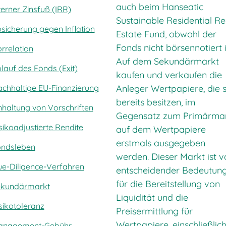
auch beim Hanseatic
terner Zinsfuß (IRR)
Sustainable Residential Re
sicherung gegen Inflation
Estate Fund, obwohl der
Fonds nicht börsennotiert i
rrelatio
n
Auf dem Sekundärmarkt
lauf des Fonds (Exit)
kaufen und verkaufen die
Anleger Wertpapiere, die s
chhaltige EU-Finanzierung
bereits besitzen, im
nhaltung von Vorschriften
Gegensatz zum Primärmar
sikoadjustierte Rendite
auf dem Wertpapiere
erstmals ausgegeben
ndsleben
werden. Dieser Markt ist 
e-Diligence-Verfahren
entscheidender Bedeutun
für die Bereitstellung von
ekundärmarkt
Liquidität und die
sikotoleranz
Preisermittlung für
Wertpapiere, einschließlic
anagement-Gebühr