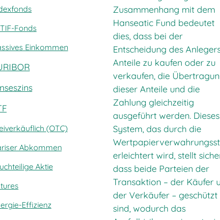
Zusammenhang mit dem
dexfonds
Hanseatic Fund bedeutet
TIF-Fonds
dies, dass bei der
ssives Einkommen
Entscheidung des Anlegers
Anteile zu kaufen oder zu
URIBOR
verkaufen, die Übertragu
nseszins
dieser Anteile und die
Zahlung gleichzeitig
TF
ausgeführt werden. Dieses
System, das durch die
eiverkäuflich (OTC)
Wertpapierverwahrungsst
ariser Abkommen
erleichtert wird, stellt siche
uchteilige Aktie
dass beide Parteien der
Transaktion – der Käufer 
tures
der Verkäufer – geschützt
ergie-Effizienz
sind, wodurch das