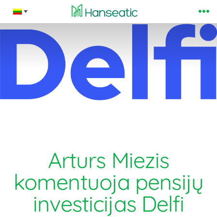
Skip
Me
to
content
Arturs Miezis
komentuoja pensijų
investicijas Delfi