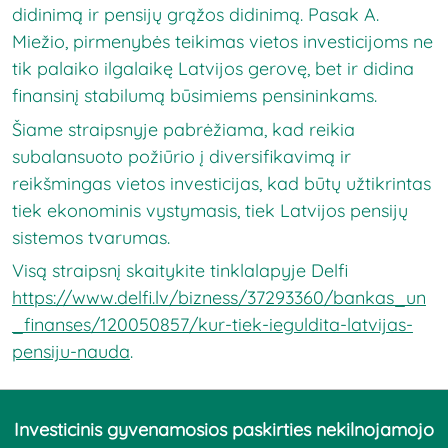
didinimą ir pensijų grąžos didinimą. Pasak A.
Miežio, pirmenybės teikimas vietos investicijoms ne
tik palaiko ilgalaikę Latvijos gerovę, bet ir didina
finansinį stabilumą būsimiems pensininkams.
Šiame straipsnyje pabrėžiama, kad reikia
subalansuoto požiūrio į diversifikavimą ir
reikšmingas vietos investicijas, kad būtų užtikrintas
tiek ekonominis vystymasis, tiek Latvijos pensijų
sistemos tvarumas.
Visą straipsnį skaitykite tinklalapyje Delfi
https://www.delfi.lv/bizness/37293360/bankas_un
_finanses/120050857/kur-tiek-ieguldita-latvijas-
pensiju-nauda
.
Investicinis gyvenamosios paskirties nekilnojamojo