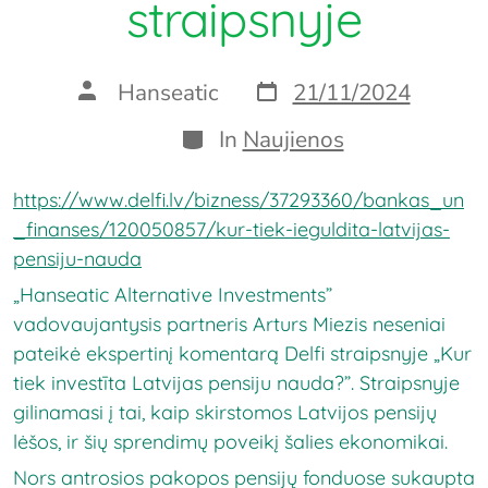
straipsnyje
Post
Post
Hanseatic
21/11/2024
date
author
Categories
In
Naujienos
https://www.delfi.lv/bizness/37293360/bankas_un
_finanses/120050857/kur-tiek-ieguldita-latvijas-
pensiju-nauda
„Hanseatic Alternative Investments”
vadovaujantysis partneris Arturs Miezis neseniai
pateikė ekspertinį komentarą Delfi straipsnyje „Kur
tiek investīta Latvijas pensiju nauda?”. Straipsnyje
gilinamasi į tai, kaip skirstomos Latvijos pensijų
lėšos, ir šių sprendimų poveikį šalies ekonomikai.
Nors antrosios pakopos pensijų fonduose sukaupta