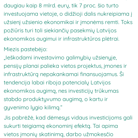
daugiau kaip 8 mlrd. eurų, tik 7 proc. šio turto
investuojama vietoje, o didžioji dalis nukreipiama į
užsienį užsienio ekonomikai ir įmonėms remti. Toks
požiūris turi toli siekiančių pasekmių Latvijos
ekonomikos augimui ir infrastruktūros plėtrai.
Miezis pastebėjo:
„Ieškodami investavimo galimybių užsienyje,
pensijų planai palieka vietos projektus, įmones ir
infrastruktūrą nepakankamai finansuojamus. Ši
tendencija labai riboja potencialų Latvijos
ekonomikos augimą, nes investicijų trūkumas
stabdo produktyvumo augimą, o kartu ir
gyvenimo lygio kilimą.”
Jis pabrėžė, kad dėmesys vidaus investicijoms gali
sukurti teigiamą ekonominį efektą. Tai apima
vietos įmonių skatinimą, darbo užmokesčio