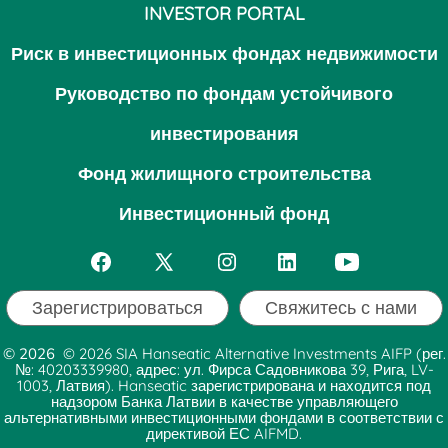
INVESTOR PORTAL
Риск в инвестиционных фондах недвижимости
Руководство по фондам устойчивого
инвестирования
Фонд жилищного строительства
Инвестиционный фонд
Открытым
Открытым
Открытым
Открытым
Открытым
Facebook
X
Instagram
LinkedIn
YouTube
Зарегистрироваться
Свяжитесь с нами
в
в
в
в
в
© 2026
© 2026 SIA Hanseatic Alternative Investments AIFP (рег.
новой
новой
новой
новой
новой
№: 40203339980, адрес: ул. Фирса Садовникова 39, Рига, LV-
1003, Латвия). Hanseatic зарегистрирована и находится под
вкладке
вкладке
вкладке
вкладке
вкладке
надзором Банка Латвии в качестве управляющего
альтернативными инвестиционными фондами в соответствии с
директивой ЕС AIFMD.