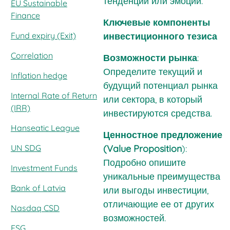
тенденций или эмоций.
EU Sustainable
Finance
Ключевые компоненты
Fund expiry (Exit)
инвестиционного тезиса
Correlation
Возможности рынка
:
Определите текущий и
Inflation hedge
будущий потенциал рынка
Internal Rate of Return
или сектора, в который
(IRR)
инвестируются средства.
Hanseatic League
Ценностное предложение
UN SDG
(Value Proposition
):
Подробно опишите
Investment Funds
уникальные преимущества
Bank of Latvia
или выгоды инвестиции,
отличающие ее от других
Nasdaq CSD
возможностей.
ESG