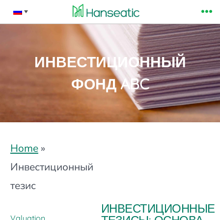
Перейти
М
к
содержимому
ИНВЕСТИЦИОННЫЙ
ФОНД ABC
Home
»
Инвестиционный
тезис
ИНВЕСТИЦИОННЫЕ
Valuation