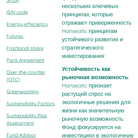
SFDR
нескольких ключевых
ISIN code
принципах, которые
отражают приверженность
Energy-effeciency
Hanseatic принципам
Futures
устойчивого развития и
стратегического
Fractional share
инвестирования:
Paris Agreement
Устойчивость как
Over-the-counter
рыночная возможность
:
(OTC)
Hanseatic признает
Greenwashing
растущий спрос на
экологичные решения для
Sustainability Factors
жизни как значительную
Sustainability Risk
рыночную возможность.
Assessment
Фонд фокусируется на
Fund Advisor
инвестициях в экологичную