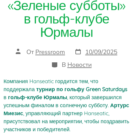
«Зеленые субботы»
в гольф-клубе
Юрмалы
Дата
Автор
От
Pressroom
10/09/2025
записи
записи
Категории
В
Новости
Компания Hanseatic гордится тем, что
поддержала
турнир по гольфу Green Saturdays
в
гольф-клубе Юрмалы
, который завершился
успешным финалом в солнечную субботу.
Артурс
Миезис
, управляющий партнер Hanseatic,
присутствовал на мероприятии, чтобы поздравить
участников и победителей.