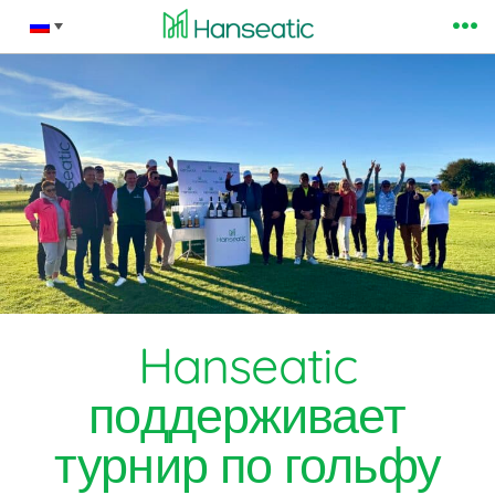
Перейти
М
к
содержимому
Hanseatic
поддерживает
турнир по гольфу